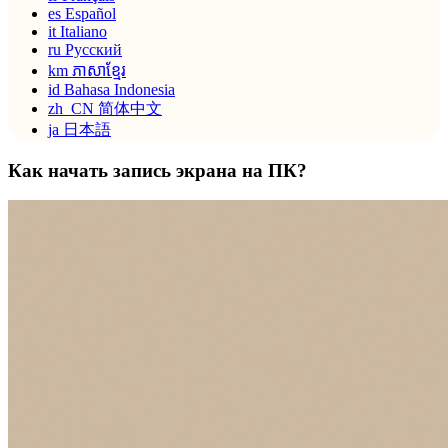
es
Español
it
Italiano
ru
Русский
km
ភាសាខ្មែរ
id
Bahasa Indonesia
zh_CN
简体中文
ja
日本語
Как начать запись экрана на ПК?