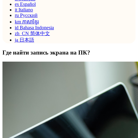
es
Español
it
Italiano
ru
Русский
km
ភាសាខ្មែរ
id
Bahasa Indonesia
zh_CN
简体中文
ja
日本語
Где найти запись экрана на ПК?