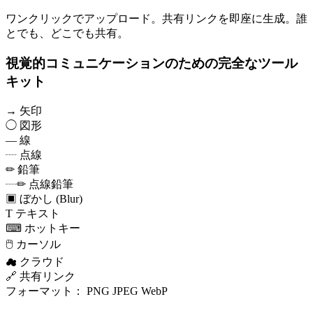
ワンクリックでアップロード。共有リンクを即座に生成。誰
とでも、どこでも共有。
視覚的コミュニケーションのための完全なツール
キット
→
矢印
◯
図形
—
線
┈
点線
✏
鉛筆
┈✏
点線鉛筆
▣
ぼかし (Blur)
T
テキスト
⌨
ホットキー
🖱
カーソル
☁
クラウド
🔗
共有リンク
フォーマット：
PNG
JPEG
WebP