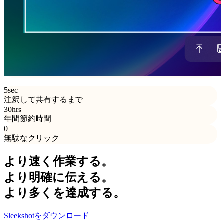
5
sec
注釈して共有するまで
30
hrs
年間節約時間
0
無駄なクリック
より速く作業する。
より明確に伝える。
より多くを達成する。
Sleekshotをダウンロード