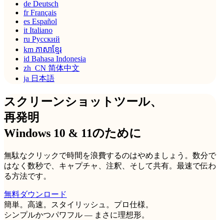
de
Deutsch
fr
Français
es
Español
it
Italiano
ru
Русский
km
ភាសាខ្មែរ
id
Bahasa Indonesia
zh_CN
简体中文
ja
日本語
スクリーンショットツール、
再発明
Windows 10 & 11のために
無駄なクリックで時間を浪費するのはやめましょう。数分で
はなく数秒で、キャプチャ、注釈、そして共有。最速で伝わ
る方法です。
無料ダウンロード
簡単。高速。スタイリッシュ。プロ仕様。
シンプルかつパワフル — まさに理想形。