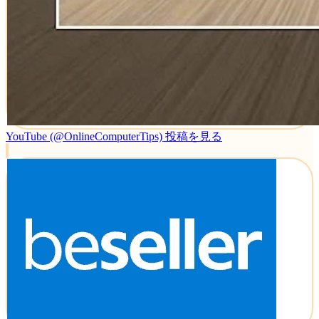
YouTube (@OnlineComputerTips)
投稿を見る